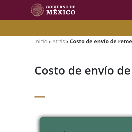
Observatorio
Observatorio
de
de
Inicio
Atrás
Costo de envío de rem
Migración
Migración
Internacional
Internacional
Costo de envío d
Y
Y
Movilidades
Movilidades
Humanas
Humanas