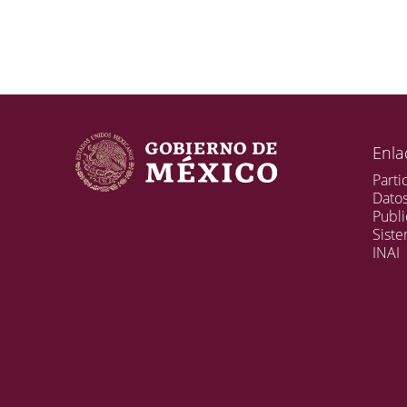
Enla
Parti
Dato
Publi
Sist
INAI