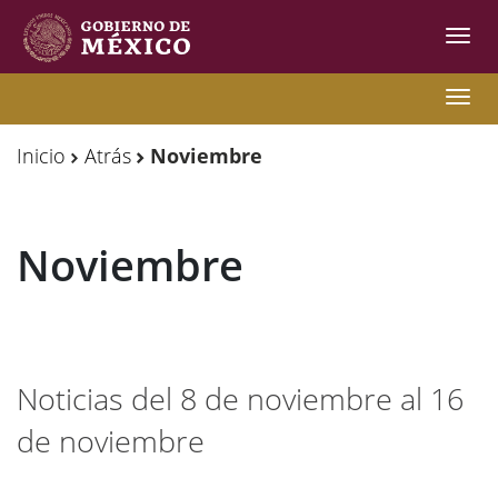
Inter
de
Nave
Observatorio
Observatorio
Nave
de
de
Inicio
Atrás
Noviembre
Migración
Migración
Internacional
Internacional
Noviembre
Y
Y
Movilidades
Movilidades
Humanas
Humanas
Noticias del 8 de noviembre al 16
de noviembre