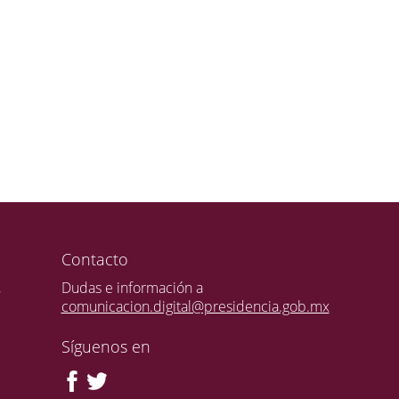
Contacto
,
Dudas e información a
comunicacion.digital@presidencia.gob.mx
Síguenos en