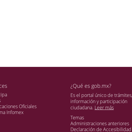
ces
¿Qué es gob.mx?
cipa
Es el portal único de trámites
s
información y participación
caciones Oficiales
ciudadana.
Leer más
ema Infomex
Temas
Administraciones anteriores
Declaración de Accesibilidad