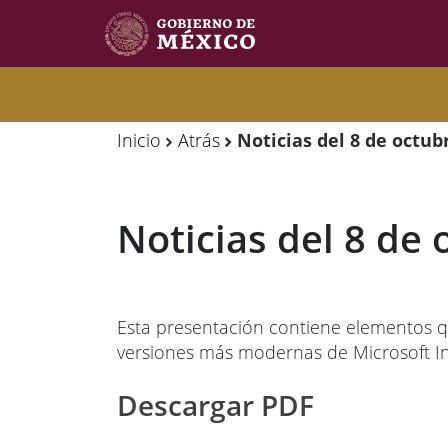
Observatorio
Observatorio
de
de
Inicio
Atrás
Noticias del 8 de octub
Migración
Migración
Internacional
Internacional
Noticias del 8 de 
Y
Y
Movilidades
Movilidades
Humanas
Humanas
Esta presentación contiene elementos q
versiones más modernas de Microsoft In
Descargar PDF