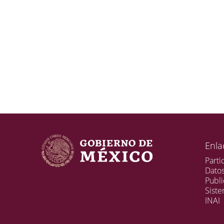
Enla
Parti
Dato
Publi
Sist
INAI