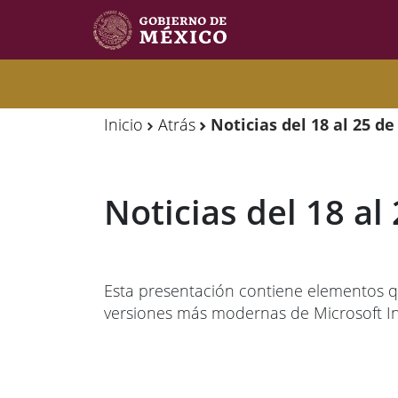
Observatorio
Observatorio
de
de
Inicio
Atrás
Noticias del 18 al 25 d
Migración
Migración
Internacional
Internacional
Noticias del 18 a
Y
Y
Movilidades
Movilidades
Humanas
Humanas
Esta presentación contiene elementos q
versiones más modernas de Microsoft In