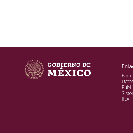
Enla
Parti
Dato
Publi
Sist
INAI