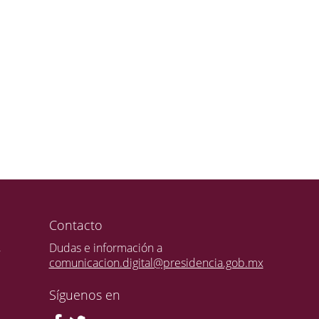
Contacto
,
Dudas e información a
comunicacion.digital@presidencia.gob.mx
Síguenos en