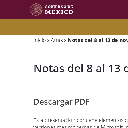
Observatorio
Observatorio
de
de
Inicio
Atrás
Notas del 8 al 13 de n
Migración
Migración
Internacional
Internacional
Notas del 8 al 13
Y
Y
Movilidades
Movilidades
Humanas
Humanas
Descargar PDF
Esta presentación contiene elementos q
versiones más modernas de Microsoft In