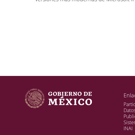
Enla
Parti
Dato
Publi
Sist
INAI