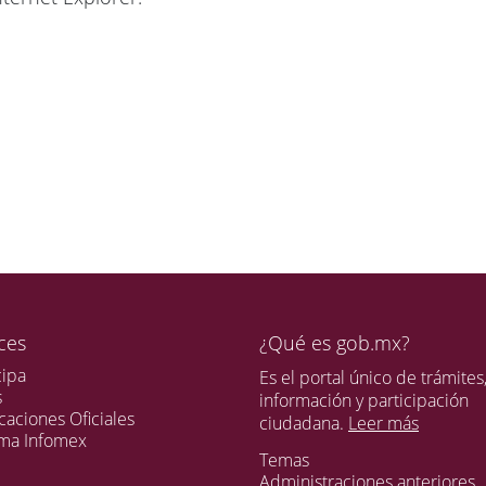
ces
¿Qué es gob.mx?
cipa
Es el portal único de trámites
s
información y participación
caciones Oficiales
ciudadana.
Leer más
ema Infomex
Temas
Administraciones anteriores