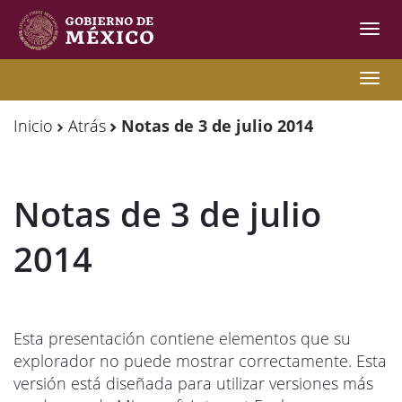
Inter
de
Nave
Observatorio
Observatorio
Nave
de
de
Inicio
Atrás
Notas de 3 de julio 2014
Migración
Migración
Internacional
Internacional
Notas de 3 de julio
Y
Y
Movilidades
Movilidades
2014
Humanas
Humanas
Esta presentación contiene elementos que su
explorador no puede mostrar correctamente. Esta
versión está diseñada para utilizar versiones más