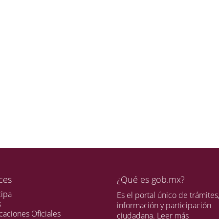
ces
¿Qué es gob.mx?
cipa
Es el portal único de trámites
s
información y participación
caciones Oficiales
ciudadana.
Leer más