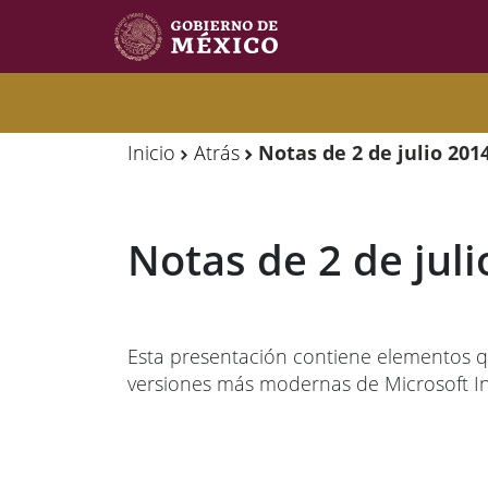
Observatorio
Observatorio
de
de
Inicio
Atrás
Notas de 2 de julio 201
Migración
Migración
Internacional
Internacional
Notas de 2 de juli
Y
Y
Movilidades
Movilidades
Humanas
Humanas
Esta presentación contiene elementos q
versiones más modernas de Microsoft In