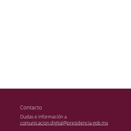
Contacto
,
Dudas e información a
comunicacion.digital@presidencia.gob.mx