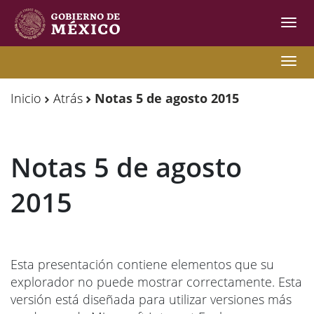
Inter
de
Nave
Observatorio
Observatorio
Nave
de
de
Inicio
Atrás
Notas 5 de agosto 2015
Migración
Migración
Internacional
Internacional
Notas 5 de agosto
Y
Y
Movilidades
Movilidades
2015
Humanas
Humanas
Esta presentación contiene elementos que su
explorador no puede mostrar correctamente. Esta
versión está diseñada para utilizar versiones más