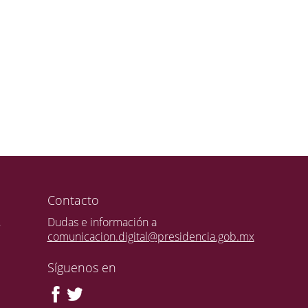
Contacto
,
Dudas e información a
comunicacion.digital@presidencia.gob.mx
Síguenos en