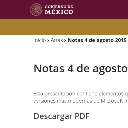
Observatorio
Observatorio
de
de
Inicio
Atrás
Notas 4 de agosto 2015
Migración
Migración
Internacional
Internacional
Notas 4 de agosto
Y
Y
Movilidades
Movilidades
Humanas
Humanas
Esta presentación contiene elementos q
versiones más modernas de Microsoft In
Descargar PDF