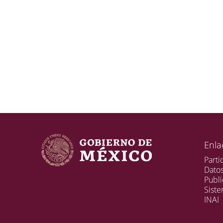
Enla
Parti
Dato
Publi
Sist
INAI