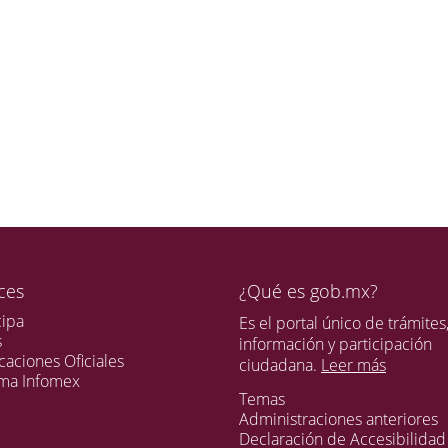
ces
¿Qué es gob.mx?
cipa
Es el portal único de trámites
s
información y participación
caciones Oficiales
ciudadana.
Leer más
ema Infomex
Temas
Administraciones anteriores
Declaración de Accesibilidad