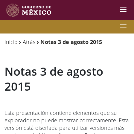
Inter
de
Nave
Observatorio
Observatorio
Nave
de
de
Inicio
Atrás
Notas 3 de agosto 2015
Migración
Migración
Internacional
Internacional
Notas 3 de agosto
Y
Y
Movilidades
Movilidades
2015
Humanas
Humanas
Esta presentación contiene elementos que su
explorador no puede mostrar correctamente. Esta
versión está diseñada para utilizar versiones más