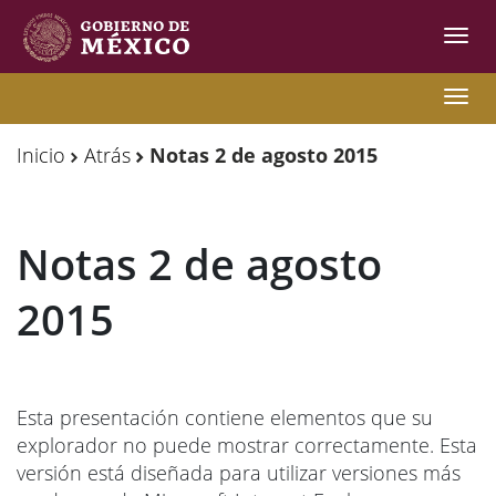
Inter
de
Nave
Observatorio
Observatorio
Nave
de
de
Inicio
Atrás
Notas 2 de agosto 2015
Migración
Migración
Internacional
Internacional
Notas 2 de agosto
Y
Y
Movilidades
Movilidades
2015
Humanas
Humanas
Esta presentación contiene elementos que su
explorador no puede mostrar correctamente. Esta
versión está diseñada para utilizar versiones más