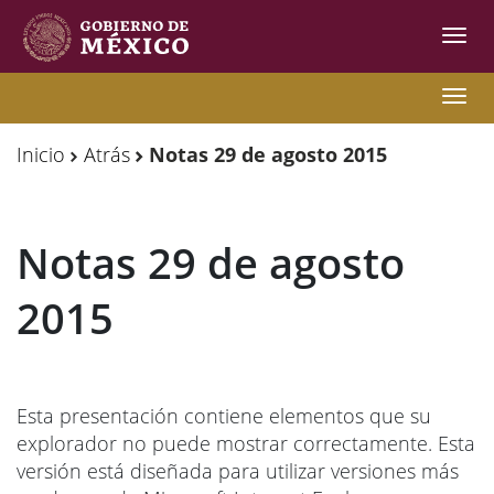
Inter
de
Nave
Observatorio
Observatorio
Nave
de
de
Inicio
Atrás
Notas 29 de agosto 2015
Migración
Migración
Internacional
Internacional
Notas 29 de agosto
Y
Y
Movilidades
Movilidades
2015
Humanas
Humanas
Esta presentación contiene elementos que su
explorador no puede mostrar correctamente. Esta
versión está diseñada para utilizar versiones más