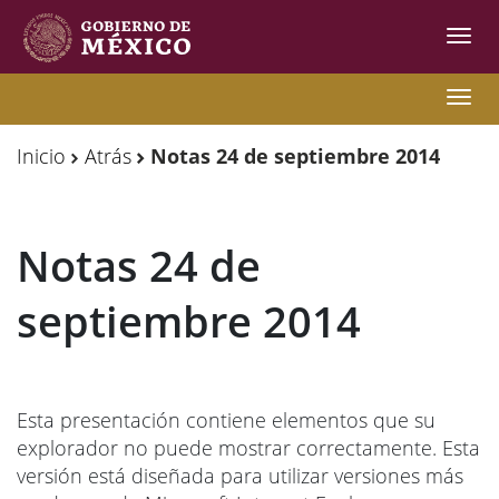
Inter
de
Nave
Observatorio
Observatorio
Nave
de
de
Inicio
Atrás
Notas 24 de septiembre 2014
Migración
Migración
Internacional
Internacional
Notas 24 de
Y
Y
Movilidades
Movilidades
septiembre 2014
Humanas
Humanas
Esta presentación contiene elementos que su
explorador no puede mostrar correctamente. Esta
versión está diseñada para utilizar versiones más