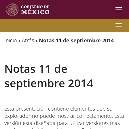
Inter
de
Nave
Observatorio
Observatorio
Nave
de
de
Inicio
Atrás
Notas 11 de septiembre 2014
Migración
Migración
Internacional
Internacional
Notas 11 de
Y
Y
Movilidades
Movilidades
septiembre 2014
Humanas
Humanas
Esta presentación contiene elementos que su
explorador no puede mostrar correctamente. Esta
versión está diseñada para utilizar versiones más