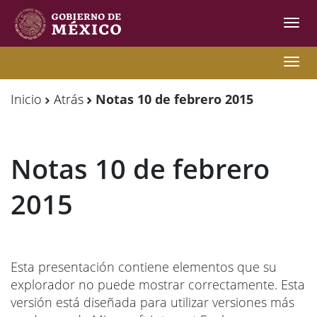
Inter
de
Nave
Observatorio
Observatorio
Nave
de
de
Inicio
Atrás
Notas 10 de febrero 2015
Migración
Migración
Internacional
Internacional
Notas 10 de febrero
Y
Y
Movilidades
Movilidades
2015
Humanas
Humanas
Esta presentación contiene elementos que su
explorador no puede mostrar correctamente. Esta
versión está diseñada para utilizar versiones más