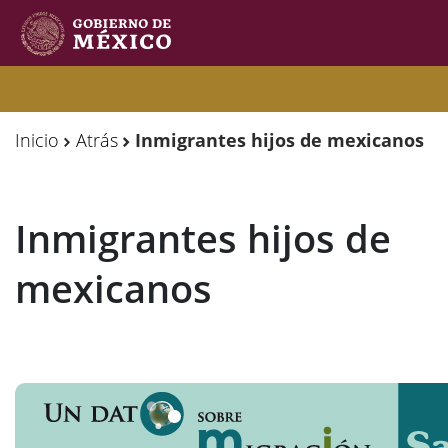
Observatorio
Observatorio
de
de
Inicio
Atrás
Inmigrantes hijos de mexicanos
Migración
Migración
Internacional
Internacional
Inmigrantes hijos de
Y
Y
Movilidades
Movilidades
mexicanos
Humanas
Humanas